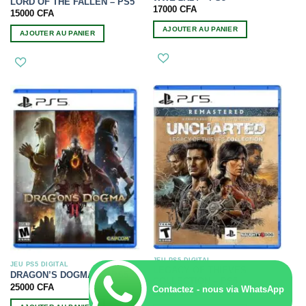
LORD OF THE FALLEN – PS5
17000
CFA
15000
CFA
AJOUTER AU PANIER
AJOUTER AU PANIER
JEU PS5 DIGITAL
JEU PS5 DIGITAL
LEGACY OF THIEVES
DRAGON’S DOGMA 2 – PS5
COLLECTION – PS5
25000
CFA
Contactez - nous via WhatsApp
25000
CFA