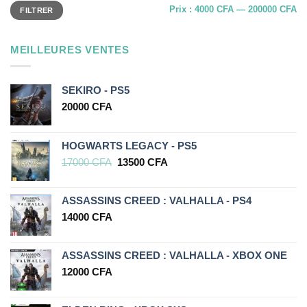
Prix
Prix
Prix :
4000 CFA
—
200000 CFA
FILTRER
min
max
MEILLEURES VENTES
SEKIRO - PS5
20000
CFA
HOGWARTS LEGACY - PS5
Le
Le
17000
CFA
13500
CFA
prix
prix
initial
actuel
ASSASSINS CREED : VALHALLA - PS4
était :
est :
17000 CFA.
13500 CFA.
14000
CFA
ASSASSINS CREED : VALHALLA - XBOX ONE
12000
CFA