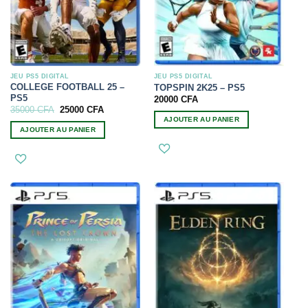
JEU PS5 DIGITAL
JEU PS5 DIGITAL
COLLEGE FOOTBALL 25 –
TOPSPIN 2K25 – PS5
PS5
20000
CFA
Le
Le
35000
CFA
25000
CFA
prix
prix
AJOUTER AU PANIER
initial
actuel
AJOUTER AU PANIER
était :
est :
35000 CFA.
25000 CFA.