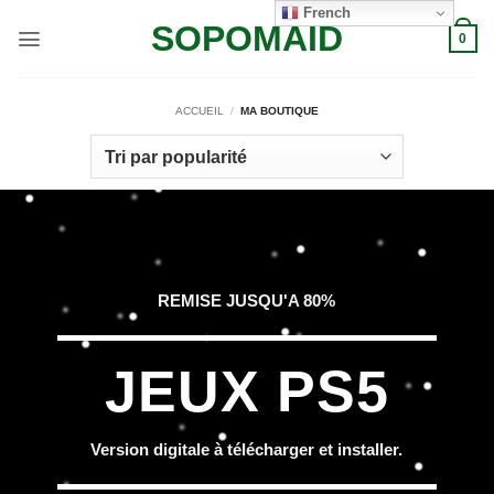
Passer
French
SOPOMAID
au
0
contenu
ACCUEIL
/
MA BOUTIQUE
REMISE JUSQU'A 80%
JEUX PS5
Version digitale à télécharger et installer.