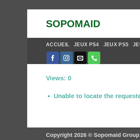
Passer
SOPOMAID
au
contenu
ACCUEIL
JEUX PS4
JEUX PS5
JE
Views: 0
Unable to locate the requeste
Copyright 2026 ©
Sopomaid Group