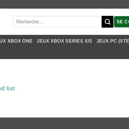
Recherche
SE 
pour :
UX XBOX ONE
JEUX XBOX SERIES X/S
JEUX PC (ST
d list