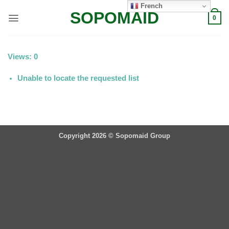
Passer
French
SOPOMAID
au
0
contenu
Views: 0
Unable to locate the requested list
Copyright 2026 ©
Sopomaid Group