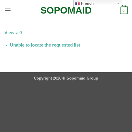
Passer
French
SOPOMAID
au
0
contenu
Views: 0
Unable to locate the requested list
Copyright 2026 ©
Sopomaid Group