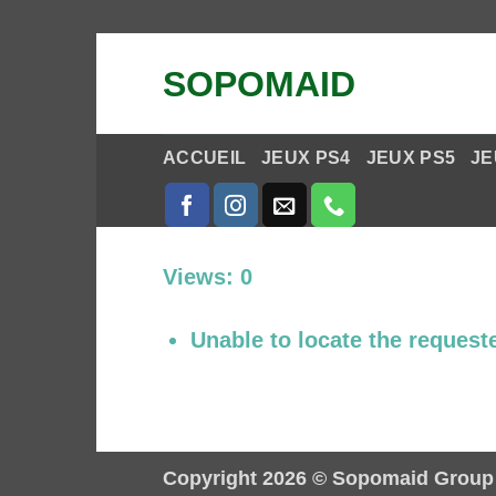
Passer
SOPOMAID
au
contenu
ACCUEIL
JEUX PS4
JEUX PS5
JE
Views: 0
Unable to locate the requeste
Copyright 2026 ©
Sopomaid Group