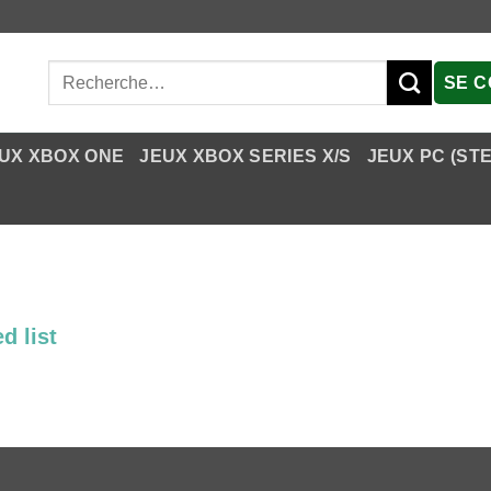
Recherche
SE 
pour :
UX XBOX ONE
JEUX XBOX SERIES X/S
JEUX PC (ST
d list