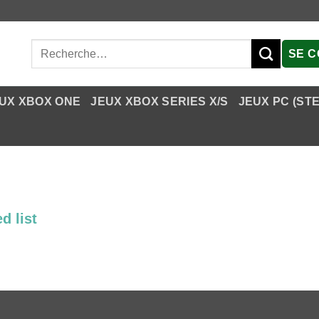
Recherche
SE 
pour :
UX XBOX ONE
JEUX XBOX SERIES X/S
JEUX PC (ST
d list