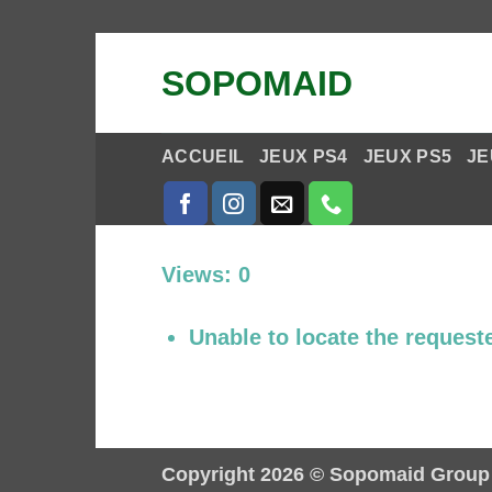
Passer
SOPOMAID
au
contenu
ACCUEIL
JEUX PS4
JEUX PS5
JE
Views: 0
Unable to locate the requeste
Copyright 2026 ©
Sopomaid Group