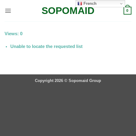
Passer
French
SOPOMAID
au
0
contenu
Views: 0
Unable to locate the requested list
Copyright 2026 ©
Sopomaid Group