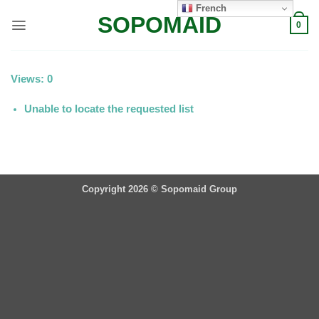
Passer
French
SOPOMAID
au
0
contenu
Views: 0
Unable to locate the requested list
Copyright 2026 ©
Sopomaid Group