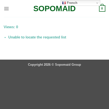
Passer
French
SOPOMAID
au
0
contenu
Views: 0
Unable to locate the requested list
Copyright 2026 ©
Sopomaid Group