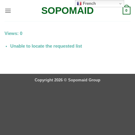
Passer
French
SOPOMAID
au
0
contenu
Views: 0
Unable to locate the requested list
Copyright 2026 ©
Sopomaid Group