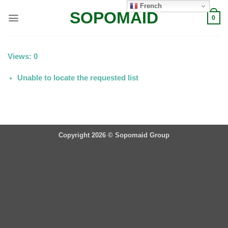
Passer
French
SOPOMAID
au
0
contenu
Views: 0
Unable to locate the requested list
Copyright 2026 ©
Sopomaid Group