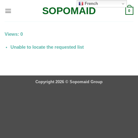
Passer
French
SOPOMAID
au
0
contenu
Views: 0
Unable to locate the requested list
Copyright 2026 ©
Sopomaid Group