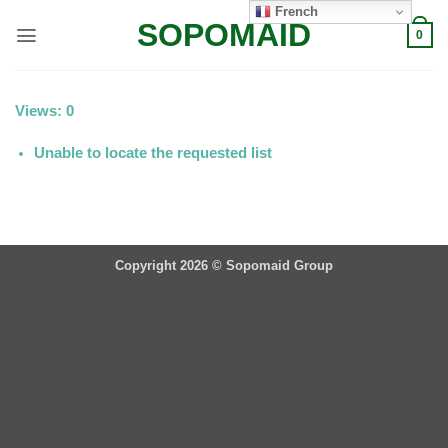
Passer
French
SOPOMAID
au
0
contenu
Views: 0
Unable to locate the requested list
Copyright 2026 ©
Sopomaid Group