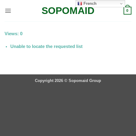
Passer
French
SOPOMAID
au
0
contenu
Views: 0
Unable to locate the requested list
Copyright 2026 ©
Sopomaid Group