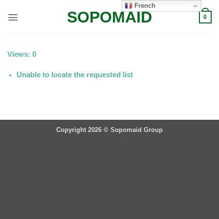
Passer
French
SOPOMAID
au
0
contenu
Views: 0
Unable to locate the requested list
Copyright 2026 ©
Sopomaid Group