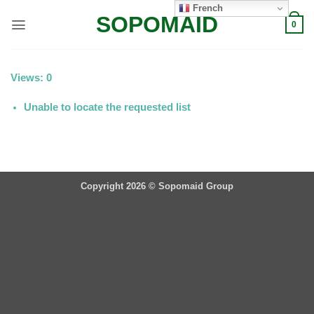
Passer
French
SOPOMAID
au
0
contenu
Views: 0
Unable to locate the requested list
Copyright 2026 ©
Sopomaid Group