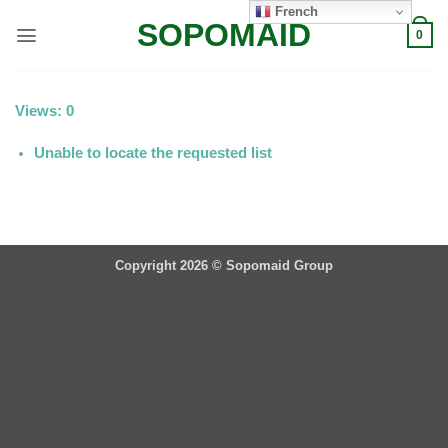
Passer
French
SOPOMAID
au
0
contenu
Views: 0
Unable to locate the requested list
Copyright 2026 ©
Sopomaid Group