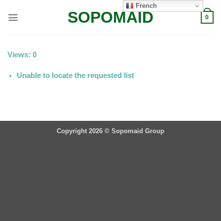
Passer
French
SOPOMAID
au
0
contenu
Views: 0
Unable to locate the requested list
Copyright 2026 ©
Sopomaid Group