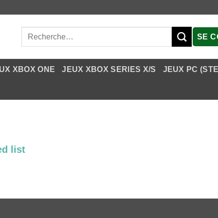
Recherche
SE 
pour :
UX XBOX ONE
JEUX XBOX SERIES X/S
JEUX PC (ST
d list