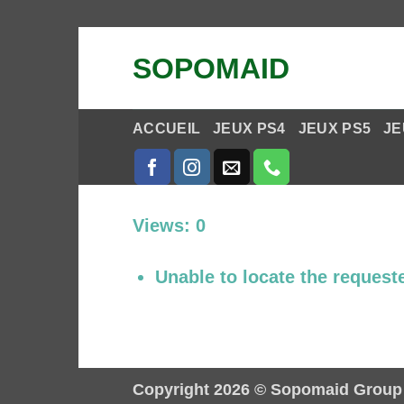
Passer
SOPOMAID
au
contenu
ACCUEIL
JEUX PS4
JEUX PS5
JE
Views: 0
Unable to locate the requeste
Copyright 2026 ©
Sopomaid Group