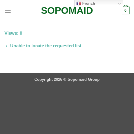
Passer
French
SOPOMAID
au
0
contenu
Views: 0
Unable to locate the requested list
Copyright 2026 ©
Sopomaid Group