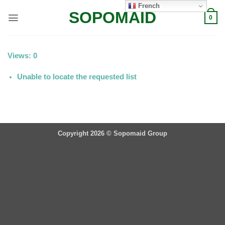
Passer
French
SOPOMAID
au
0
contenu
Views: 0
Unable to locate the requested list
Copyright 2026 ©
Sopomaid Group