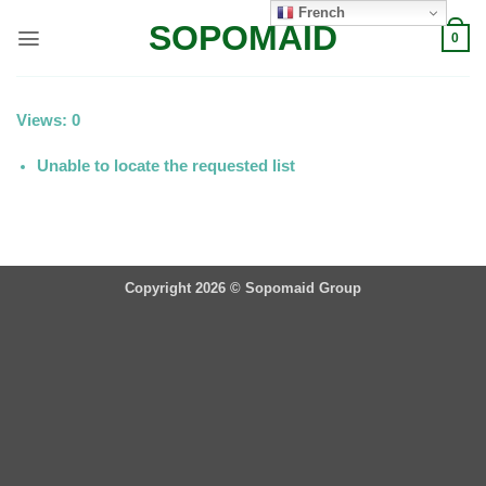
Passer
French
SOPOMAID
au
0
contenu
Views: 0
Unable to locate the requested list
Copyright 2026 ©
Sopomaid Group