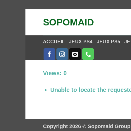
Passer
SOPOMAID
au
contenu
ACCUEIL
JEUX PS4
JEUX PS5
JE
Views: 0
Unable to locate the requeste
Copyright 2026 ©
Sopomaid Group