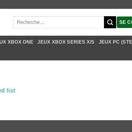
Recherche
SE 
pour :
UX XBOX ONE
JEUX XBOX SERIES X/S
JEUX PC (ST
d list