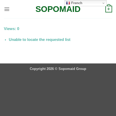
Passer
French
SOPOMAID
au
0
contenu
Views: 0
Unable to locate the requested list
Copyright 2026 ©
Sopomaid Group