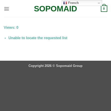
Passer
French
SOPOMAID
au
0
contenu
Views: 0
Unable to locate the requested list
Copyright 2026 ©
Sopomaid Group