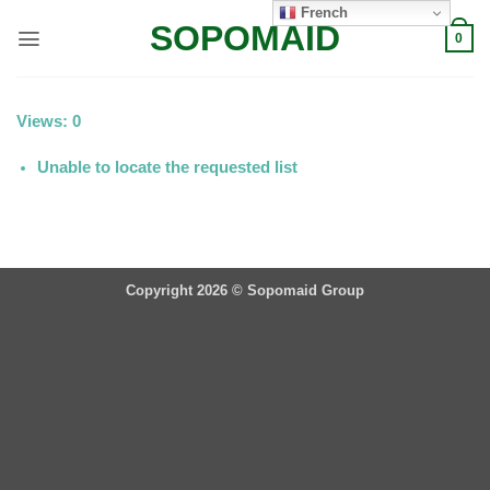
Passer
French
SOPOMAID
au
0
contenu
Views: 0
Unable to locate the requested list
Copyright 2026 ©
Sopomaid Group