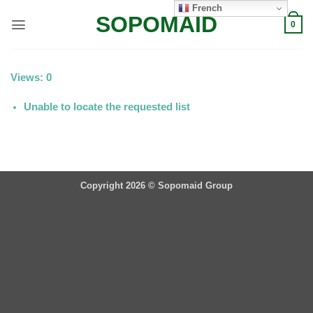
Passer
French
SOPOMAID
au
0
contenu
Views: 0
Unable to locate the requested list
Copyright 2026 ©
Sopomaid Group