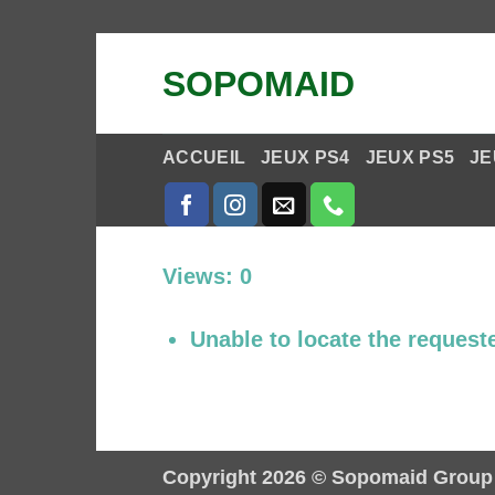
Passer
SOPOMAID
au
contenu
ACCUEIL
JEUX PS4
JEUX PS5
JE
Views: 0
Unable to locate the requeste
Copyright 2026 ©
Sopomaid Group