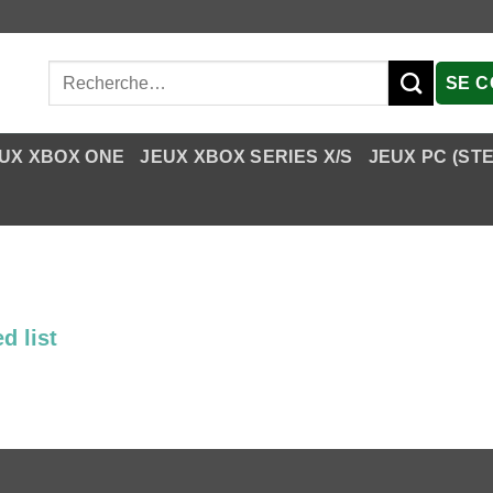
Recherche
SE 
pour :
UX XBOX ONE
JEUX XBOX SERIES X/S
JEUX PC (ST
d list